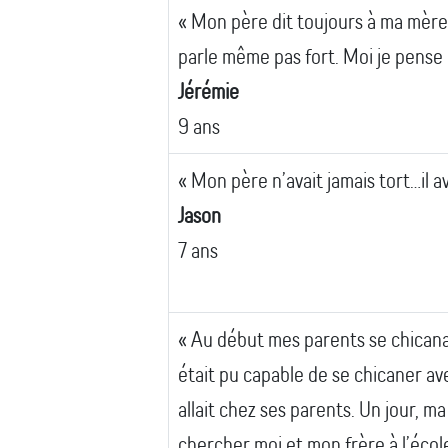
« Mon père dit toujours à ma mère b
parle même pas fort. Moi je pense q
Jérémie
9 ans
« Mon père n’avait jamais tort…il av
Jason
7 ans
« Au début mes parents se chica
était pu capable de se chicaner ave
allait chez ses parents. Un jour, 
chercher moi et mon frère à l’écol