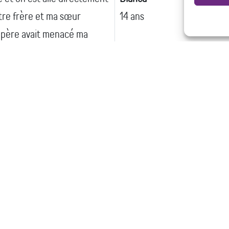
re frère et ma sœur
14 ans
n père avait menacé ma
 est allé à La Maison
ne intervenante jeunesse.
peux faire confiance,
 mes émotions et qui peut
 à ma mère toute la
e l’embrasser et elle veut