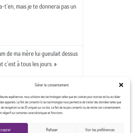
-t’en, mais je te donnerai pas un
um de ma mère lui gueulait dessus
c’est à tous les jours. »
Gérer le consentement
eilleures expériences, nous utilisons des technologies telles que les cookies pour stocker et/ou accéder
is de l’argent…son chum il dépense
des appareils. Le fait de consentir à ces technologies nous permettra de traiter des données telles que
e navigation ou les ID uniques sur ce site. Le fait de ne pas consentir ou de retirer son consentement
ucun argent pour aller prendre un
et négatif sur certaines caractéristiques et fonctions.
ccepter
Refuser
Voir les préférences