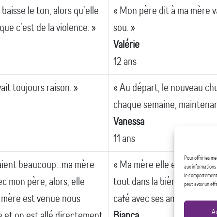
aisse le ton, alors qu’elle
« Mon père dit à ma mère va
ue c’est de la violence. »
sou. »
Valérie
12 ans
ait toujours raison. »
« Au départ, le nouveau ch
chaque semaine, maintenant 
Vanessa
11 ans
Pour offrir les m
naient beaucoup…ma mère
« Ma mère elle en n’a jama
aux informations 
le comportement d
c mon père, alors, elle
tout dans la bière, elle a a
peut avoir un eff
ma mère est venue nous
café avec ses amies. »
A
e et on est allé directement
Bianca