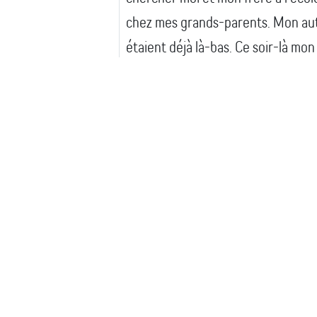
chez mes grands-parents. Mon aut
étaient déjà là-bas. Ce soir-là mo
mère d’appeler la police. Après, on
d’Ariane et j’ai eu un suivi avec u
C’est pour moi quelqu’une à qui je 
quelqu’une à qui je peux parler de
me donner des trucs. »
Hugo
9 ans
« Mon père dit des mots méchants
journée. Dans la soirée, il essaye d
pas…je la comprends. »