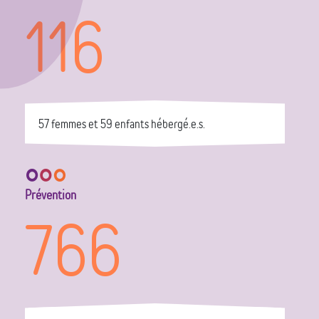
116
57 femmes et 59 enfants hébergé.e.s.
Prévention
766