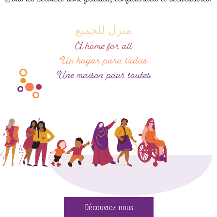
منزل للجميع
A home for all
Un hogar para tadas
Une maison pour toutes
Découvrez-nous