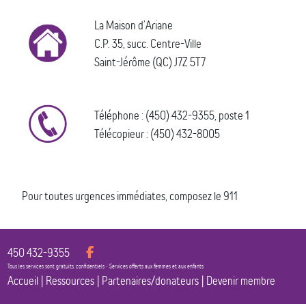
La Maison d’Ariane
C.P. 35, succ. Centre-Ville
Saint-Jérôme (QC) J7Z 5T7
Téléphone : (450) 432-9355, poste 1
Télécopieur : (450) 432-8005
Pour toutes urgences immédiates, composez le 911
450 432-9355
Tous les services sont gratuits, confidentiels • Services offerts aux femmes et aux enfants
Accueil
|
Ressources
|
Partenaires/donateurs
|
Devenir membre