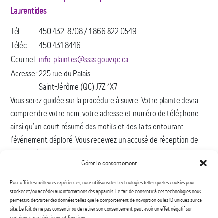
Laurentides
Tél. :
450 432-8708 / 1 866 822 0549
Téléc. :
450 431 8446
Courriel :
info-plaintes@ssss.gouv.qc.ca
Adresse :
225 rue du Palais
Saint-Jérôme (QC) J7Z 1X7
Vous serez guidée sur la procédure à suivre. Votre plainte devra
comprendre votre nom, votre adresse et numéro de téléphone
ainsi qu’un court résumé des motifs et des faits entourant
l’événement déploré. Vous recevrez un accusé de réception de
votre plainte.
Gérer le consentement
Le commissaire dispose de 45 jours après avoir reçu votre plainte
Pour offrir les meilleures expériences, nous utilisons des technologies telles que les cookies pour
pour l’étudier. Toute l’information recueillie sera consignée dans
stocker et/ou accéder aux informations des appareils. Le fait de consentir à ces technologies nous
un dossier distinct et sera traitée en toute confidentialité. Il vous
permettra de traiter des données telles que le comportement de navigation ou les ID uniques sur ce
site. Le fait de ne pas consentir ou de retirer son consentement peut avoir un effet négatif sur
communiquera ses conclusions, leurs motifs et les solutions
certaines caractéristiques et fonctions.