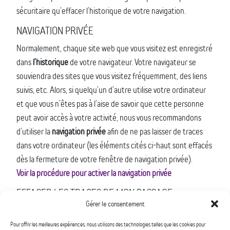
sécuritaire qu’effacer l’historique de votre navigation.
NAVIGATION PRIVÉE
Normalement, chaque site web que vous visitez est enregistré
dans
l’historique
de votre navigateur. Votre navigateur se
souviendra des sites que vous visitez fréquemment, des liens
suivis, etc. Alors, si quelqu’un d’autre utilise votre ordinateur
et que vous n’êtes pas à l’aise de savoir que cette personne
peut avoir accès à votre activité, nous vous recommandons
d’utiliser la
navigation privée
afin de ne pas laisser de traces
dans votre ordinateur (les éléments cités ci-haut sont effacés
dès la fermeture de votre fenêtre de navigation privée).
Voir la procédure pour activer la navigation privée
EFFACER LES TRACES DE MON PASSAGE
Gérer le consentement
Si vous ne naviguez pas en mode privé, vous pouvez tout de
même vous protéger en
effaçant l’historique
de votre
Pour offrir les meilleures expériences, nous utilisons des technologies telles que les cookies pour