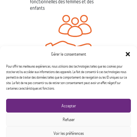
fonctionnelles des femmes et des
enfants
Gérer le consentement
Pour offrir les meilleures expériences, nous utilisons des technologies telles que les cookies pour
Suivi externe
stocker et/ou accéder aux informations des appareils. Le fait de consentir à ces technologies nous
permettra de traiter des données telles que le comportement de navigation ou les ID uniques sur ce
Sensibilisation du public
site. Le fait de ne pas consentir ou de retirer son consentement peut avoir un effet négatif sur
certaines caractéristiques et fonctions.
Défense de droits
Préparation post-hébergement
Accepter
Refuser
450 432-9355
Voir les préférences