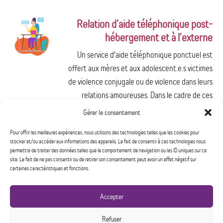
Relation d’aide téléphonique post-
hébergement et à l’externe
Un service d'aide téléphonique ponctuel est
offert aux mères et aux adolescent.e.s victimes
de violence conjugale ou de violence dans leurs
relations amoureuses. Dans le cadre de ces
appels, l'intervenante mère-enfant peut offrir
Gérer le consentement
du soutien en lien avec les impacts de la violence
Pour offrir les meilleures expériences, nous utilisons des technologies telles que les cookies pour
conjugale, de l'accompagnement dans les
stocker et/ou accéder aux informations des appareils. Le fait de consentir à ces technologies nous
démarches, de l'accès aux informations quant à
permettra de traiter des données telles que le comportement de navigation ou les ID uniques sur ce
site. Le fait de ne pas consentir ou de retirer son consentement peut avoir un effet négatif sur
leur droits et des références aux divers
certaines caractéristiques et fonctions.
organismes et instances afin de consolider leur
réseau de soutien.
Accepter
Refuser