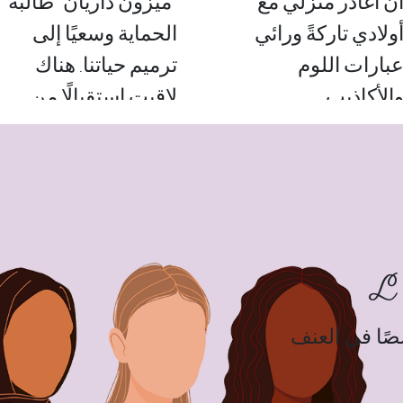
ن أغادر منزلي مع
"ميزون داريان" طالبة
ولادي تاركةً ورائي
الحماية وسعيًا إلى
بارات اللوم
ترميم حياتنا. هناك
الأكاذيب...
لاقيت استقبالًا من
دون أحكام مسبقة...
هادة ليندا
شهادة فاطمة
L'
صصًا في العنف