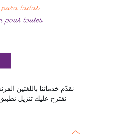
 para tadas
 pour toutes
نقدّم خدماتنا باللغتين الفرنس
نقترح عليك تنزيل تطبيق الترجمة "SayHi" على هاتفك الجوال من أج