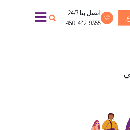
اتصل بنا 24/7
ع
450-432-9355
ي