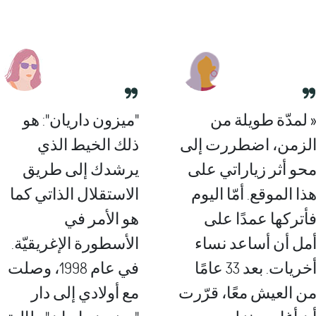
 لمدّة طويلة من
"ميزون داريان": هو
لزمن، اضطررت إلى
ذلك الخيط الذي
حو أثر زياراتي على
يرشدك إلى طريق
ذا الموقع. أمّا اليوم
الاستقلال الذاتي كما
أتركها عمدًا على
هو الأمر في
مل أن أساعد نساء
الأسطورة الإغريقيّة.
أخريات. بعد 33 عامًا
في عام 1998، وصلت
ن العيش معًا، قرّرت
مع أولادي إلى دار