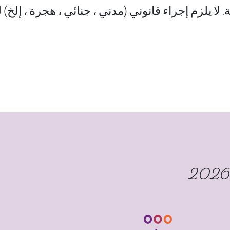
 لا يلزم إجراء قانوني (مدني ، جنائي ، هجرة ، إلخ)