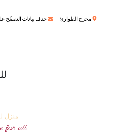
مخرج الطوارئ‌
حذف بيانات التصفّح عل
لل
منزل لل
 for all