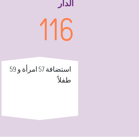
الدار
116
استضافة 57 امرأة و 59
طفلاً