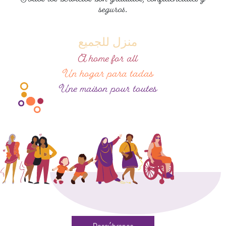
seguros.
منزل للجميع
A home for all
Un hogar para tadas
Une maison pour toutes