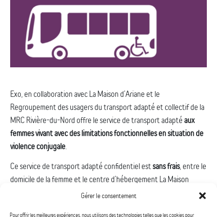
Exo, en collaboration avec La Maison d’Ariane et le
Regroupement des usagers du transport adapté et collectif de la
MRC Rivière-du-Nord offre le service de transport adapté
aux
femmes vivant avec des limitations fonctionnelles en situation de
violence conjugale
.
Ce service de transport adapté confidentiel est
sans frais
, entre le
domicile de la femme et le centre d’hébergement La Maison
d’Ariane.
Gérer le consentement
Ce sont les intervenantes de La Maison d’Ariane qui réservent un
Pour offrir les meilleures expériences, nous utilisons des technologies telles que les cookies pour