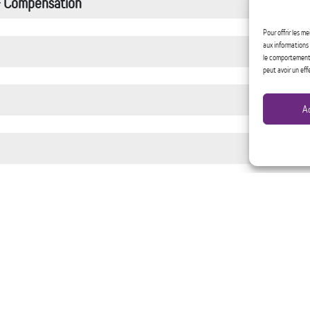
 – Compensation
Pour offrir les m
aux informations 
le comportement d
peut avoir un eff
A
ore – Aid service