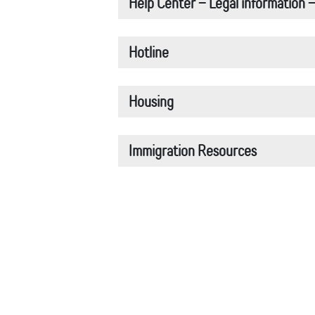
Help Center – Legal information
Hotline
Housing
Immigration Resources
Resources for violent spouses
Self-Help Store – Second hand st
Shelter