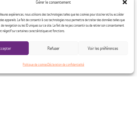
Gérer le consentement
eilleures expériences, nous utilisons des technologies telles que les cookies pour stocker et/ou accéder
des appareils. Le fait de consentir à ces technologies nous permettra de traiter des données telles que
e navigation ou les ID uniques sur ce site. Le fait de ne pas consentir ou de retirer son consentement
et négatif sur certaines caractéristiques et fonctions.
ccepter
Refuser
Voir les préférences
Politique de cookies
Déclaration de confidentialité