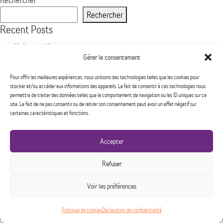
world!
Rechercher
Recent Posts
Hello world!
Gérer le consentement
Recent Comments
Pour offrir les meilleures expériences, nous utilisons des technologies telles que les cookies pour
Aucun commentaire à afficher.
stocker et/ou accéder aux informations des appareils. Le fait de consentir à ces technologies nous
Archives
permettra de traiter des données telles que le comportement de navigation ou les ID uniques sur ce
site. Le fait de ne pas consentir ou de retirer son consentement peut avoir un effet négatif sur
novembre 2021
certaines caractéristiques et fonctions.
Categories
Accepter
Non classifié(e)
Refuser
450 432-9355
Voir les préférences
Tous les services sont gratuits, confidentiels • Services offerts aux femmes et aux enfants
Accueil
|
Ressources
|
Partenaires/donateurs
|
Devenir membre
Politique de cookies
Déclaration de confidentialité