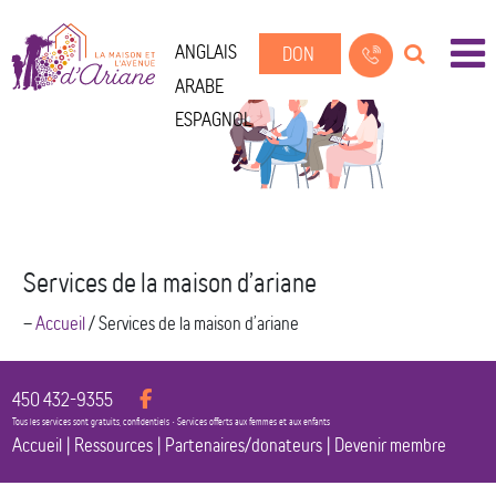
ANGLAIS
DON
ARABE
ESPAGNOL
Services de la maison d’ariane
--
Accueil
/
Services de la maison d’ariane
450 432-9355
Tous les services sont gratuits, confidentiels • Services offerts aux femmes et aux enfants
Accueil
|
Ressources
|
Partenaires/donateurs
|
Devenir membre