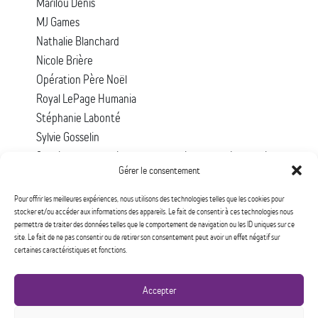
Marilou Denis
MJ Games
Nathalie Blanchard
Nicole Brière
Opération Père Noël
Royal LePage Humania
Stéphanie Labonté
Sylvie Gosselin
Syndicat des travailleuses et travailleurs des Laurentides en
Gérer le consentement
santé et services sociaux – CSN – Comité de la condition
féminine
Pour offrir les meilleures expériences, nous utilisons des technologies telles que les cookies pour
Tina Fouaz-Ducan
stocker et/ou accéder aux informations des appareils. Le fait de consentir à ces technologies nous
permettra de traiter des données telles que le comportement de navigation ou les ID uniques sur ce
Valora Association
site. Le fait de ne pas consentir ou de retirer son consentement peut avoir un effet négatif sur
Vide ta sacoche
certaines caractéristiques et fonctions.
Village des valeurs
Winners
Accepter
Yves Poirier