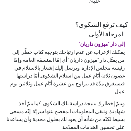
عليه
.
ترفع الشكوى؟
رحلة الأولى
دار “ميزون داريان”
ك الإعراب عن عدم ارتياحك بتوجيه كتاب خطّي إلى
مثّل دار “ميزون داريان” أي إمّا المنسقة العامة وإمّا
ة مجلس الإدارة. ويرسل إليك إشعار بالاستلام في
 ثلاثة أيّام عمل من استلام الشكوى. أمّا دراستها
غرق مدّة قد تتراوح بين عشرة أيّام عمل وثلاثين يوم
.
ّ إخطارك بنتيجة دراسة تلك الشكوى. كما يتمّ أخذ
تك وتبقى المعلومات المفصح عنها سريّة. إنّه مسعى
 لكنّه من شأنه أن يعود لك بحلول مجدية وأن يساعدنا
تحسين الخدمات المقدّمة.