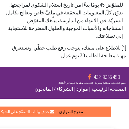
للمفوّض 45 يومًا بدءًا من تاريخ استلام الشكوى لمراجعتها.
ن كلّ المعلومات المجمّعة في ملفّ خاص وتعالج بكامل
يّة. فور الانتهاء من الدارسة، يبلّغك المفوّض
تاجاته والأسباب الموجبة والحلول المقترحة للاستجابة
تطلاعتك.
للاطلاع على ملفك، يتوجب رفع طلب خطّي. وتستغرق
لجة الطلب 30 يوم عمل.
450 
مات مجانية وسرية • الخدمات مقدمة للنساء والأطفال
ة الرئيسية
|
موارد
|
الشركاء / المانحون
مخرج الطوارئ‌
حذف بيانات التصفّح على الشبكة