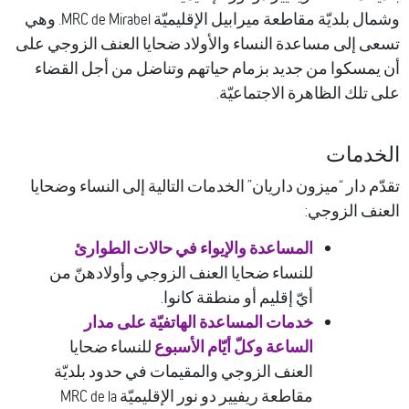
وشمال بلديّة مقاطعة ميرابيل الإقليميّة MRC de Mirabel. وهي
إلى مساعدة النساء والأولاد ضحايا العنف الزوجي على
سكوا من جديد بزمام حياتهم وتناضل من أجل القضاء
ك الظاهرة الاجتماعيّة.
مات
دار “ميزون داريان” الخدمات التالية إلى النساء وضحايا
 الزوجي:
المساعدة والإيواء في حالات الطوارئ
للنساء ضحايا العنف الزوجي وأولادهنّ من
أيّ إقليم أو منطقة كانوا.
خدمات المساعدة الهاتفيّة على مدار
الساعة وكلّ أيّام الأسبوع
للنساء ضحايا
العنف الزوجي والمقيمات في حدود بلديّة
مقاطعة ريفيير دو نور الإقليميّة MRC de la