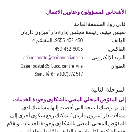
خاص المسؤولون وعناوين الاتصال
 روا، المنسقة العامة
ن مينيه، رئيسة مجلس إدارة دار “ميزون داريان”
تف:
9355-432-450، المقسّم 4
اكس:
450-432-8005
يد الإلكتروني:
arianecoordo@maisondariane.ca
وان:
Casier postal 35, Succ. centre-ville,
Saint-Jérôme (QC) J7Z 5T7
حلة الثانية
المفوّض المحلي المعني بالشكاوى وجودة الخدمات
م ترضيك النتيجة التي أفضت إليها مساعيك لدى
ات دار “ميزون داريان”، يمكنك رفع شكوى أخرى إلى
وّض المحلي المعني بالشكاوى وجودة الخدمات. وتقدّم
الشكوى إمّا بواسطة الهاتف وإمّا بواسطة البريد