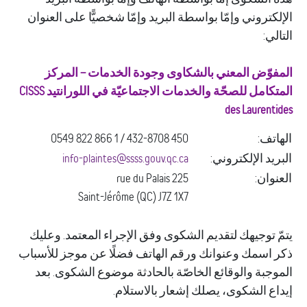
كتروني وإمّا بواسطة البريد وإمّا شخصيًّا على العنوان
ي:
وّض المعني بالشكاوى وجودة الخدمات – المركز
المتكامل للصحّة والخدمات الاجتماعيّة في اللورانتيد CISSS
des Laurent
تف:
450 432-8708 / 1 866 822 0549
يد الإلكتروني:
info-plaintes@ssss.gouv.qc.ca
وان:
225 rue du Palais
Saint-Jérôme (QC) J7Z 1X7
 توجيهك لتقديم الشكوى وفق الإجراء المعتمد. وعليك
اسمك وعنوانك ورقم الهاتف فضلًا عن موجز للأسباب
جبة والوقائع الخاصّة بالحادثة موضوع الشكوى. بعد
ع الشكوى، يصلك إشعار بالاستلام.