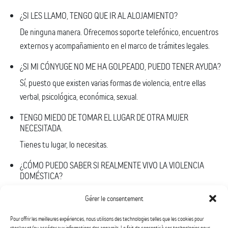
¿SI LES LLAMO, TENGO QUE IR AL ALOJAMIENTO?
De ninguna manera. Ofrecemos soporte telefónico, encuentros
externos y acompañamiento en el marco de trámites legales.
¿SI MI CÓNYUGE NO ME HA GOLPEADO, PUEDO TENER AYUDA?
Sí, puesto que existen varias formas de violencia, entre ellas
verbal, psicológica, económica, sexual.
TENGO MIEDO DE TOMAR EL LUGAR DE OTRA MUJER
NECESITADA.
Tienes tu lugar, lo necesitas.
¿CÓMO PUEDO SABER SI REALMENTE VIVO LA VIOLENCIA
DOMÉSTICA?
Si tienes miedo de tu cónyuge, si temes sus reacciones, si no te
Gérer le consentement
sientes respetada en tu relación es probable que vivas violencia
doméstica. Si tienes alguna duda, llámanos y te ayudaremos a
Pour offrir les meilleures expériences, nous utilisons des technologies telles que les cookies pour
stocker et/ou accéder aux informations des appareils. Le fait de consentir à ces technologies nous