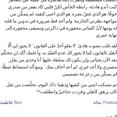
و هادئة، رابطة الجأش لكنّ قلبي كاد يقفز من صدري
هو الذي غضّ بصره. هو الذي احنى كتفيه. لم يتمكّن من
 نظرتي الحازمة. ولم أجد قط ضرورة في تدوين ما قلته
ا لأنّ كلماتي محفورة في ذاكرتي وستبقى محفورة إلى
مري.
 بصوت هادئ: “لا يعلو أحدٌ على القانون”. لا يجوز لي ألّا
القانون كما لا يجوز لك عدم التقيّد به. وأعلمك أنّك لن تتحكّم
ن بحياتي ولن يكون لك سلطة عليها. أنا وحدي من يقرّر
لا أحد غيري. لم أعد أخاف منك.” ومع أنّه استشاط غيظًا،
كّن من زعزعة تصميمي.
 ابنتي من كتفيها وذهبنا. ذاك اليوم، تخلّصت من ثقل
هق كاهلي وفردت جناحيّ وانطلقت!!!”
P
نجاة
Next:
فاطمة
لات