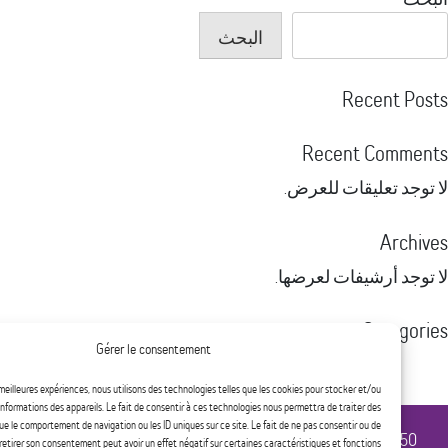
البحث
Recent
Recent Com
 تعليقات للعرض.
Ar
 أرشيفات لعرضها.
Cate
Gérer le consentement
لا توجد تصنيفات
ur offrir les meilleures expériences, nous utilisons des technologies telles que les cookies pour stocker et/ou
ccéder aux informations des appareils. Le fait de consentir à ces technologies nous permettra de traiter des
ées telles que le comportement de navigation ou les ID uniques sur ce site. Le fait de ne pas consentir ou de
450 
retirer son consentement peut avoir un effet négatif sur certaines caractéristiques et fonctions.