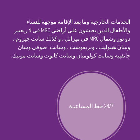
دمات الخارجية وما بعد الإقامة موجهة للنساء
والأطفال الذين يعيشون على أراضي MRC في لا ريفيير
دو نور وشمال MRC في ميرابل ، و كذلك سانت جيروم ،
ان هيبوليت ، وبريفوست ، وسانت- صوفي وسان
نفييه وسانت كولومبان وسانت كانوت وسانت مونيك.
24/7 خط المساعدة