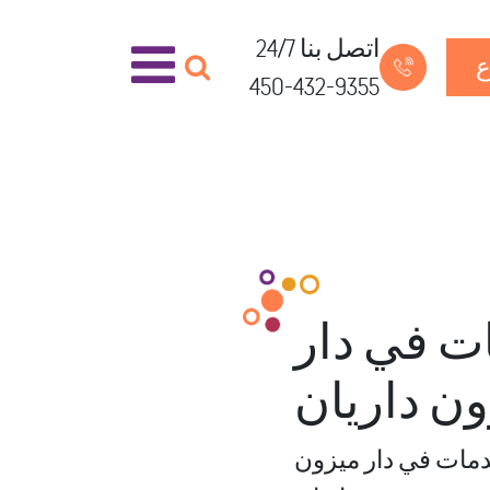
اتصل بنا 24/7
ع
450-432-9355
ت في دار
ن داريان
دمات في دار ميزون