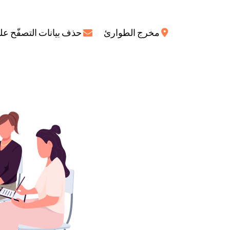
مخرج الطوارئ‌
حذف بيانات التصفّح عل