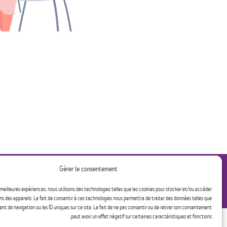
Gérer le consentement
450 432-9355
s meilleures expériences, nous utilisons des technologies telles que les cookies pour stocker et/ou accéder
جميع الخدمات مجانية وسرية • الخدمات مقدمة للنساء وا
ns des appareils. Le fait de consentir à ces technologies nous permettra de traiter des données telles que
t de navigation ou les ID uniques sur ce site. Le fait de ne pas consentir ou de retirer son consentement
peut avoir un effet négatif sur certaines caractéristiques et fonctions.