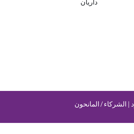
داريان
د
|
الشركاء / المانحون