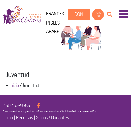
FRANCÉS
DON
INGLÉS
ÁRABE
Juventud
--
Inicio
/
Juventud
450 432-9355
Todos los servicios son gratuitos, confidenciales y anónimos • Servicios ofrecidos a mujeres y niños
Inicio
|
Recursos
|
Socios / Donantes