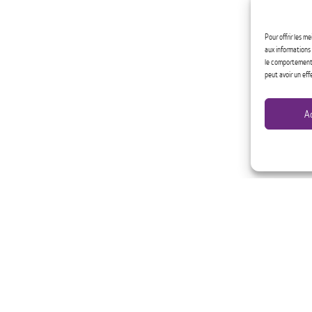
Pour offrir les m
aux informations 
le comportement d
peut avoir un eff
A