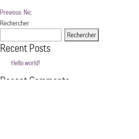
Navigation
Previous:
Nic.
Rechercher
de
Rechercher
l’article
Recent Posts
Hello world!
Recent Comments
Aucun commentaire à afficher.
Archives
novembre 2021