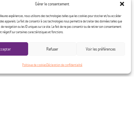
Gérer le consentement
eilleures expériences, nous utilisons des technologies telles que les cookies pour stocker et/ou accéder
des appareils. Le fait de consentir à ces technologies nous permettra de traiter des données telles que
e navigation ou les ID uniques sur ce site. Le fait de ne pas consentir ou de retirer son consentement
et négatif sur certaines caractéristiques et fonctions.
ccepter
Refuser
Voir les préférences
Politique de cookies
Déclaration de confidentialité